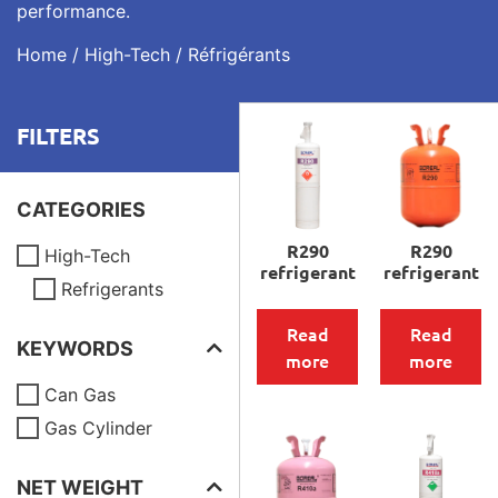
performance.
Home
/
High-Tech
/ Réfrigérants
FILTERS
CATEGORIES
R290
R290
High-Tech
refrigerant
refrigerant
Refrigerants
Read
Read
KEYWORDS
more
more
Can Gas
Gas Cylinder
NET WEIGHT