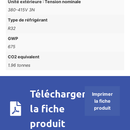
Unité extérieure : Tension nominale
380-415V 3N
Type de réfrigérant
R32
GWP
675
CO2 equivalent
1.96 tonnes
Télécharger
Imprimer
la fiche
la fiche
produit
produit