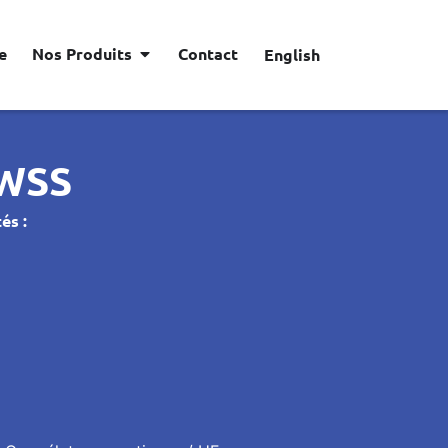
e
Nos Produits
Contact
English
WSS
és :