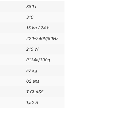
380 l
310
15 kg / 24 h
220-240V/50Hz
215 W
R134a/300g
57 kg
02 ans
T CLASS
1,52 A