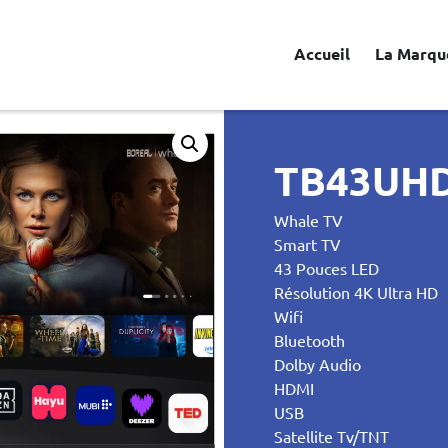
Accueil
La Marqu
TB43UH
Whale TV
Smart TV
43 Pouces LED
Résolution 4K Ultra HD
Wifi
Bluetooth
Dolby Audio
HDMI
USB
Satellite Tv/TNT