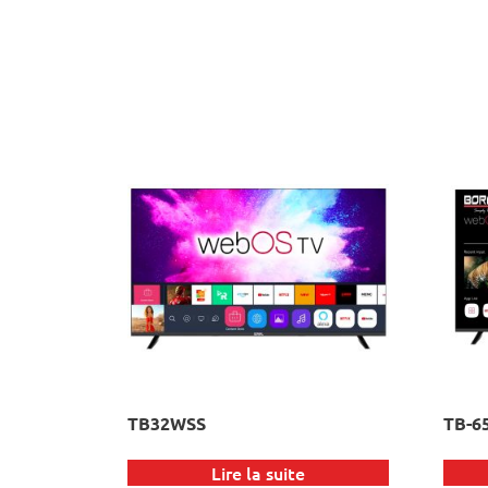
TB32WSS
TB-6
Lire la suite