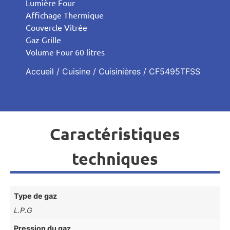
Lumière Four
Affichage Thermique
Couvercle Vitrée
Gaz Grille
Volume Four 60 litres
Accueil
/
Cuisine
/
Cuisinières
/ CF5495TFSS
Caractéristiques
techniques
Type de gaz
L.P.G
Pression du gaz