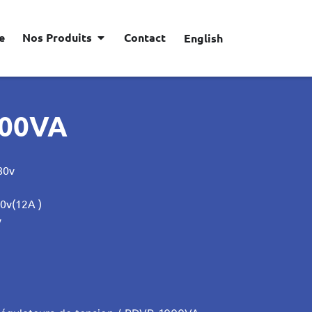
e
Nos Produits
Contact
English
00VA
80v
20v(12A )
v