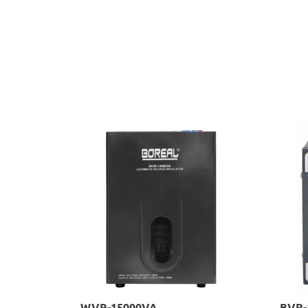
WVR-15000VA
BVR-